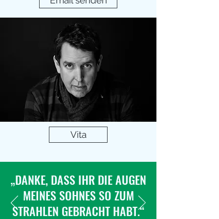
Email senden
Vita
„DANKE, DASS IHR DIE AUGEN
MEINES SOHNES SO ZUM
STRAHLEN GEBRACHT HABT.“