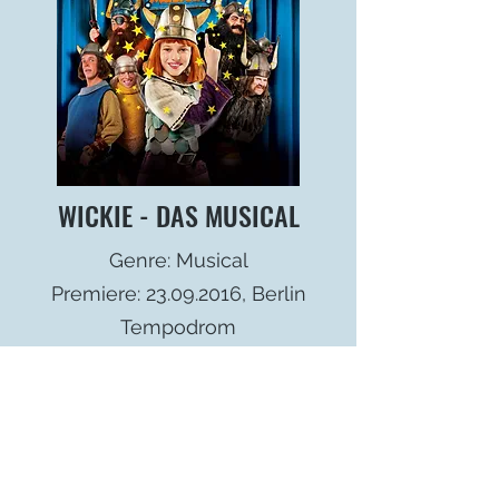
WICKIE - DAS MUSICAL
Genre: Musical
Premiere:
23.09.2016
, Berlin
Tempodrom
Regie: Nicole Hildebrandt
Choreographie: Paul Kribbe
Deutsche Songtexte, Buch, Produktion:
Thomas Schwab